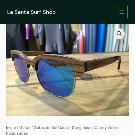
Ir
al
La Santa Surf Shop
contenido
Gafas
de
Sol
Castor
Sunglasses
Candy
Zebra
Polarizadas
cantidad
Inicio
/
Gafas
/ Gafas de Sol Castor Sunglasses Candy Zebra
Polarizadas